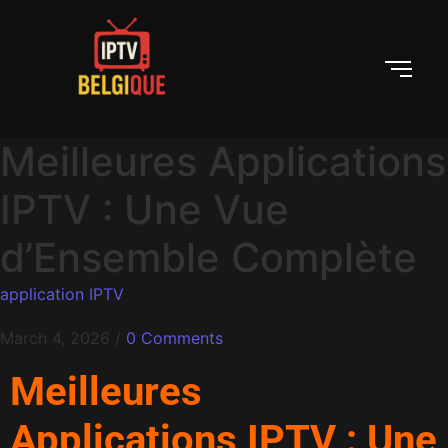
Meilleures Applications
IPTV : Une Vue
d’Ensemble Complète
application IPTV
March 4, 2026
/
0 Comments
Meilleures
Applications IPTV : Une