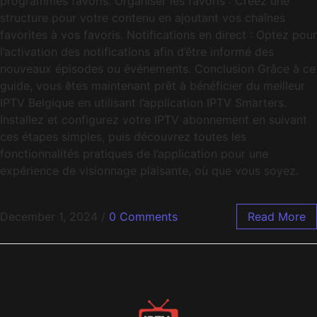
programmes favoris. Organiser les favoris : Créez une
structure pour votre contenu en ajoutant vos chaînes
favorites à vos favoris. Notifications en direct : Optez pour
l’activation des notifications afin d’être informé des
nouveaux épisodes ou événements. Conclusion Grâce à ce
guide, vous êtes maintenant prêt à bénéficier du meilleur
IPTV Belgique en utilisant l’application IPTV Smarters.
Installez et configurez votre IPTV abonnement en suivant
ces étapes simples, puis découvrez toutes les
fonctionnalités pratiques de l’application pour une
expérience de visionnage plaisante, où que vous soyez.
December 1, 2024
/
0 Comments
Read More