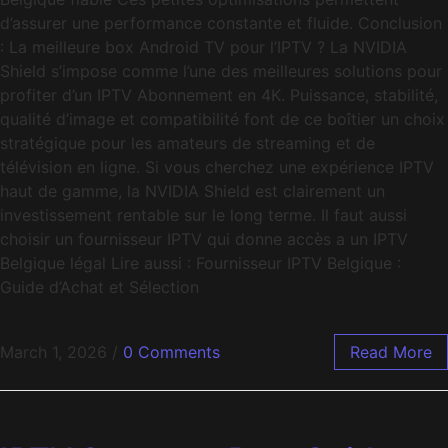
d’assurer une performance constante et fluide. Conclusion
: La meilleure box Android TV pour l’IPTV ? La NVIDIA
Shield s’impose comme l’une des meilleures solutions pour
profiter d’un IPTV Abonnement en 4K. Puissance, stabilité,
qualité d’image et compatibilité font de ce boîtier un choix
stratégique pour les amateurs de streaming et de
télévision en ligne. Si vous cherchez une expérience IPTV
haut de gamme, la NVIDIA Shield est clairement un
investissement rentable sur le long terme. Il faut aussi
choisir un fournisseur IPTV qui donne accès a un IPTV
Belgique légal Lire aussi : Fournisseur IPTV Belgique :
Guide d’Achat et Sélection
March 1, 2026
/
0 Comments
Read More