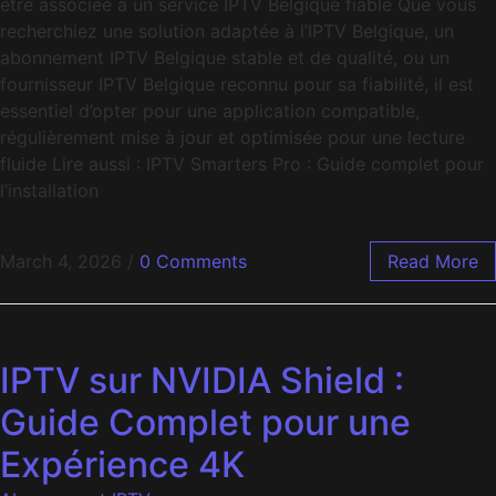
être associée à un service IPTV Belgique fiable Que vous
recherchiez une solution adaptée à l’IPTV Belgique, un
abonnement IPTV Belgique stable et de qualité, ou un
fournisseur IPTV Belgique reconnu pour sa fiabilité, il est
essentiel d’opter pour une application compatible,
régulièrement mise à jour et optimisée pour une lecture
fluide Lire aussi : IPTV Smarters Pro : Guide complet pour
l’installation
March 4, 2026
/
0 Comments
Read More
IPTV sur NVIDIA Shield :
Guide Complet pour une
Expérience 4K