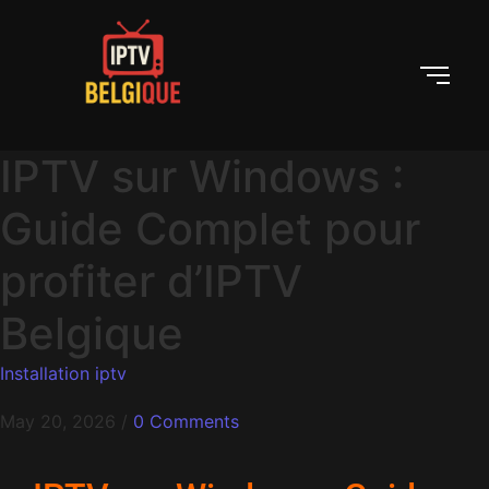
IPTV sur Windows :
Guide Complet pour
profiter d’IPTV
Belgique
Installation iptv
May 20, 2026
/
0 Comments