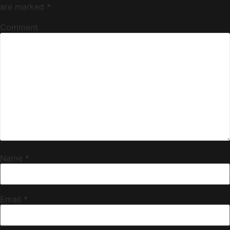
are marked
*
Comment
Name
*
Email
*